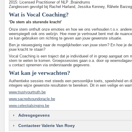
2015: Licensed Practitioner of NLP ,Braindrums
Zanglessen gevolgd bij Rachel Harland, Jessika Kenney, Râhele Barze
Wat is Vocal Coaching?
‘De stem als sturende kracht’
Onze stem onthult onze emoties en hoe we ons verhouden t.o.v. ander
weerspiegelt ook ons welzijn. Hoe meer je vertrouwt bent met de nuanc
ze kan gebruiken om richting te geven aan jouw gewenste situatie.
Ben je nieuwsgierig naar de mogelijkheden van jouw stem? En hoe je d
jouw kracht te staan?
Vocal Coaching is een traject dat je individueel of in groep aangaat om 
stem te weten te komen. Groepssessies gaan o.a. door op woensdagav
u contact opnemen via onderstaande gegevens.
Wat kan je verwachten?
Authentieke sessies met steeds een persoonlijke toets, speelsheid en 
integere wijze gewenste resultaten te bereiken. Dit in een veilige en w
www.trustyourtruth.be
www.sacredsoundoracle.be
www.celestialsinging.be
Adresgegevens
Contacteer Valerie Van Roey