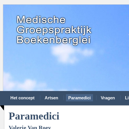
Het concept
Artsen
Paramedici
Vragen
L
Paramedici
Valerie Van Roey