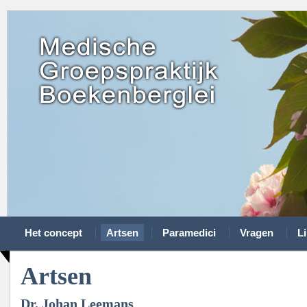
Het concept
Artsen
Paramedici
Vragen
L
Artsen
Dr. Johan Leemans