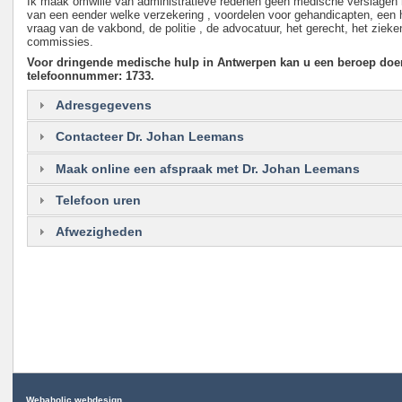
Ik maak omwille van administratieve redenen geen medische verslagen m
van een eender welke verzekering , voordelen voor gehandicapten, een 
vraag van de vakbond, de politie , de advocatuur, het gerecht, het ziek
commissies.
Voor dringende medische hulp in Antwerpen kan u een beroep doe
telefoonnummer: 1733.
Adresgegevens
Contacteer Dr. Johan Leemans
Maak online een afspraak met Dr. Johan Leemans
Telefoon uren
Afwezigheden
Webaholic webdesign