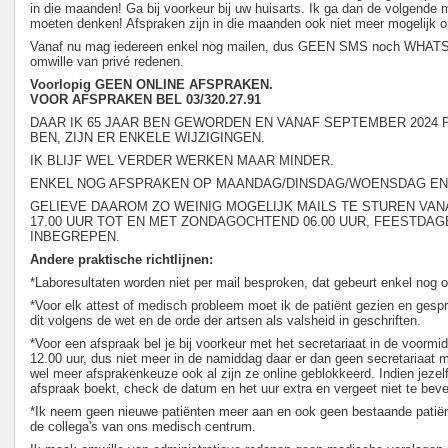
in die maanden! Ga bij voorkeur bij uw huisarts. Ik ga dan de volgende
moeten denken! Afspraken zijn in die maanden ook niet meer mogelijk 
Vanaf nu mag iedereen enkel nog mailen, dus GEEN SMS noch WHATS A
omwille van privé redenen.
Voorlopig GEEN ONLINE AFSPRAKEN.
VOOR AFSPRAKEN BEL 03/320.27.91
DAAR IK 65 JAAR BEN GEWORDEN EN VANAF SEPTEMBER 2024
BEN, ZIJN ER ENKELE WIJZIGINGEN.
IK BLIJF WEL VERDER WERKEN MAAR MINDER.
ENKEL NOG AFSPRAKEN OP MAANDAG/DINSDAG/WOENSDAG EN
GELIEVE DAAROM ZO WEINIG MOGELIJK MAILS TE STUREN V
17.00 UUR TOT EN MET ZONDAGOCHTEND 06.00 UUR, FEESTDAG
INBEGREPEN.
Andere praktische richtlijnen:
*Laboresultaten worden niet per mail besproken, dat gebeurt enkel nog o
*Voor elk attest of medisch probleem moet ik de patiënt gezien en gespr
dit volgens de wet en de orde der artsen als valsheid in geschriften.
*Voor een afspraak bel je bij voorkeur met het secretariaat in de voormi
12.00 uur, dus niet meer in de namiddag daar er dan geen secretariaat mee
wel meer afsprakenkeuze ook al zijn ze online geblokkeerd. Indien jeze
afspraak boekt, check de datum en het uur extra en vergeet niet te beve
*Ik neem geen nieuwe patiënten meer aan en ook geen bestaande patië
de collega's van ons medisch centrum.